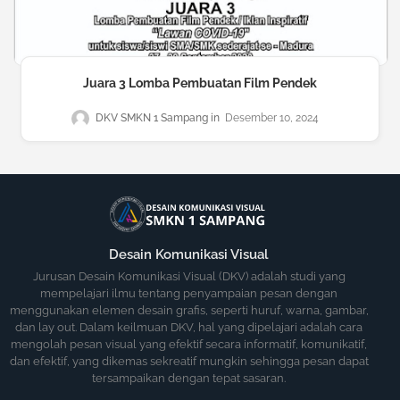
Juara 3 Lomba Pembuatan Film Pendek
DKV SMKN 1 Sampang
Desember 10, 2024
Desain Komunikasi Visual
Jurusan Desain Komunikasi Visual (DKV) adalah studi yang
mempelajari ilmu tentang penyampaian pesan dengan
menggunakan elemen desain grafis, seperti huruf, warna, gambar,
dan lay out. Dalam keilmuan DKV, hal yang dipelajari adalah cara
mengolah pesan visual yang efektif secara informatif, komunikatif,
dan efektif, yang dikemas sekreatif mungkin sehingga pesan dapat
tersampaikan dengan tepat sasaran.